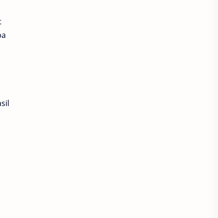
t
pa
sil