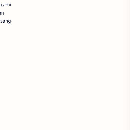
 kami
am
asang