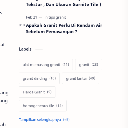
Tekstur , Dan Ukuran Garnite Tile )
s
Apakah Granit Perlu Di Rendam Air
Sebelum Pemasangan ?
kat
Labels
alat memasang granit
granit
granit dinding
granit lantai
sang
Harga Granit
yang
homogeneous tile
merek granit
pasang granit
dah