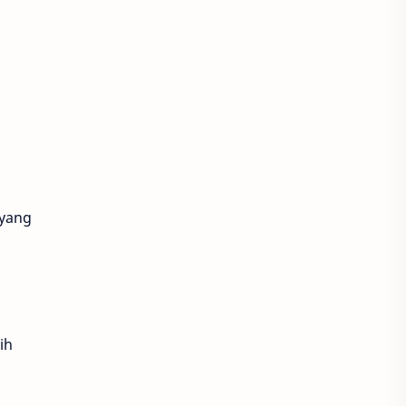
 yang
ih