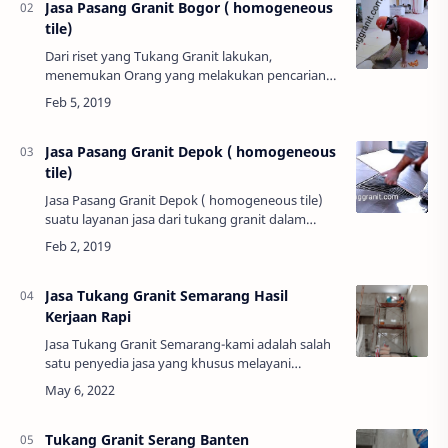
Jasa Pasang Granit Bogor ( homogeneous
tile)
Dari riset yang Tukang Granit lakukan,
menemukan Orang yang melakukan pencarian
dengan keyword "Jasa Pasang Granit Bogor"
menunjukkan begitu banyak hasil, dan itu artinya
kebutuhan…
Jasa Pasang Granit Depok ( homogeneous
tile)
Jasa Pasang Granit Depok ( homogeneous tile)
suatu layanan jasa dari tukang granit dalam
sektor pekerjaan pemasangan granit yang
ditujukan untuk masyarakat depok yang sedang
mencar…
Jasa Tukang Granit Semarang Hasil
Kerjaan Rapi
Jasa Tukang Granit Semarang-kami adalah salah
satu penyedia jasa yang khusus melayani
pemasangan granit lantai, pemasangan granit
dinding, kamar mandi serta meja dapur di
wilayah s…
Tukang Granit Serang Banten