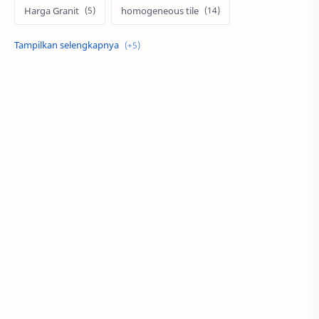
Harga Granit
homogeneous tile
merek granit
pasang granit
Product
tangga
tips granit